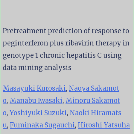
Pretreatment prediction of response to
peginterferon plus ribavirin therapy in
genotype 1 chronic hepatitis C using
data mining analysis
Masayuki Kurosaki
,
Naoya Sakamot
o
,
Manabu Iwasaki
,
Minoru Sakamot
o
,
Yoshiyuki Suzuki
,
Naoki Hiramats
u
,
Fuminaka Sugauchi
,
Hiroshi Yatsuha