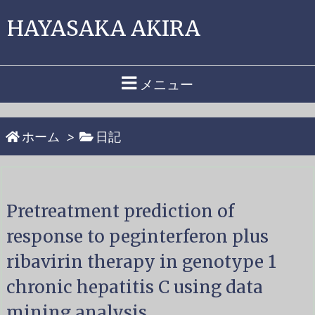
HAYASAKA AKIRA
メニュー
ホーム
>
日記
Pretreatment prediction of
response to peginterferon plus
ribavirin therapy in genotype 1
chronic hepatitis C using data
mining analysis