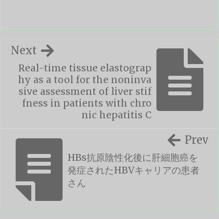
Next
Real-time tissue elastograp
hy as a tool for the noninva
sive assessment of liver stif
fness in patients with chro
nic hepatitis C
Prev
HBs抗原陰性化後に肝細胞癌を
発症されたHBVキャリアの患者
さん