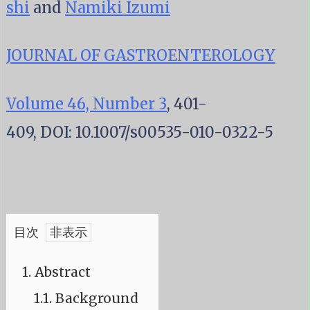
shi
and
Namiki Izumi
JOURNAL OF GASTROENTEROLOGY
Volume 46, Number 3
, 401-
409, DOI: 10.1007/s00535-010-0322-5
目次
1.
Abstract
1.1.
Background