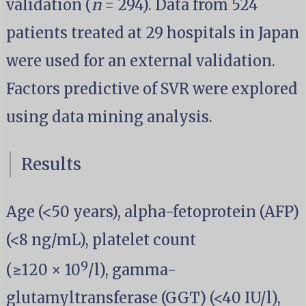
validation (
n
= 294). Data from 524
patients treated at 29 hospitals in Japan
were used for an external validation.
Factors predictive of SVR were explored
using data mining analysis.
Results
Age (<50 years), alpha-fetoprotein (AFP)
(<8 ng/mL), platelet count
9
(≥120 × 10
/l), gamma-
glutamyltransferase (GGT) (<40 IU/l),