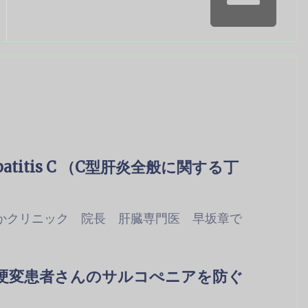
 hepatitis C （C型肝炎全般に関する丁
かクリニック 院長 肝臓専門医 早坂章で
硬変患者さんのサルコぺニアを防ぐ